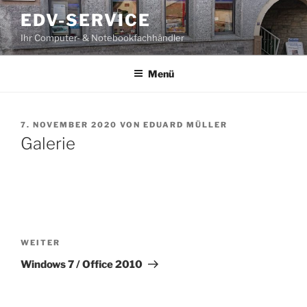
Zum
EDV-SERVICE
Inhalt
Ihr Computer- & Notebookfachhändler
springen
Menü
VERÖFFENTLICHT
7. NOVEMBER 2020
VON
EDUARD MÜLLER
AM
Galerie
Beitragsnavigation
Nächster
WEITER
Beitrag
Windows 7 / Office 2010